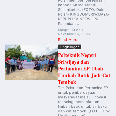
Polsri memberi penjelasan
kepada Kasad Maruli
Simanjuntak. (FOTO: Dok.
Polsri) KINGDOMSRIWIJAYA-
REPUBLIKA NETWORK,
Palemban...
Maspril Aries
November 6, 2025
Read More
Lingkungan
Polteknik Negeri
Sriwijaya dan
Pertamina EP Ubah
Limbah Batik Jadi Cat
Tembok
Tim Polsri dan Pertamina EP
untuk pemberdayaan
masyarakat melalui inovasi
teknologi pemanfaatan
limbah batik untuk air baku
dan cat tembok. (FOTO: Dok
Martha Aznury)