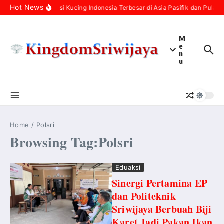
Skip to content
Hot News
Populasi Kucing Indonesia Terbesar di Asia Pasifik dan Pulau 
M
e
n
u
Home
/
Polsri
Browsing Tag:Polsri
Eduaksi
Sinergi Pertamina EP
dan Politeknik
Sriwijaya Berbuah Biji
Karet Jadi Pakan Ikan