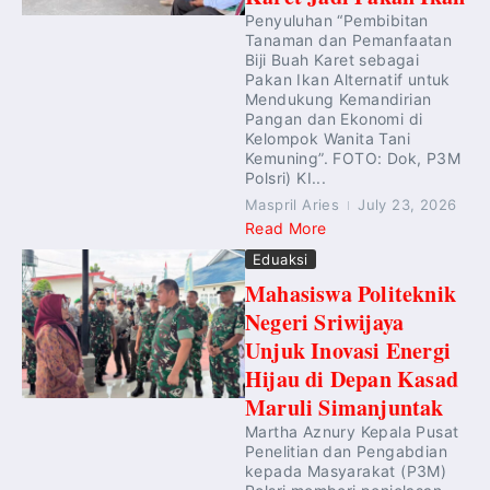
Penyuluhan “Pembibitan
Tanaman dan Pemanfaatan
Biji Buah Karet sebagai
Pakan Ikan Alternatif untuk
Mendukung Kemandirian
Pangan dan Ekonomi di
Kelompok Wanita Tani
Kemuning”. FOTO: Dok, P3M
Polsri) KI...
Maspril Aries
July 23, 2026
Read More
Eduaksi
Mahasiswa Politeknik
Negeri Sriwijaya
Unjuk Inovasi Energi
Hijau di Depan Kasad
Maruli Simanjuntak
Martha Aznury Kepala Pusat
Penelitian dan Pengabdian
kepada Masyarakat (P3M)