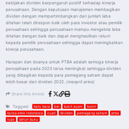
kebijakan dividen berpengaruh positif terhadap kinerja
perusahaan. Dengan keputusan manajemen membagikan
dividen dengan mempertimbangkan dari jumlah laba
ditahan telah direspon baik oleh para investor atau pemilik
perusahaan sehingga perusahaan mampu mengelola laba
ditahan dengan baik dan dapat menghasilkan
return
kepada pemilik perusahaan sehingga dapat meningkatkan
kinerja perusahaan.
Harapan dan doanya untuk PTBA adalah semoga kinerja
perusahaan pada 2023 terus meningkat sehingga dividen
yang dibagikan kepada para pemegang saham dapat
lebih besar dari dividen 2022.
(maspril aries)
Share this Article
Tagged:
batu bara
bei
bukit asam
bumn
bursa efek indonesia
cuan
dividen
pemegang saham
ptba
rups
tahun buku