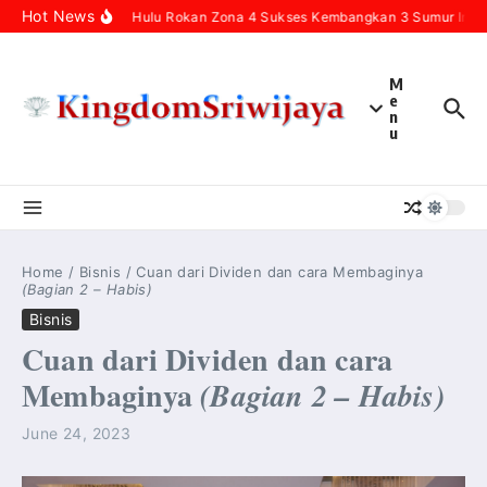
Skip to content
Hot News
Pertamina Hulu Rokan Zona 4 Sukses Kembangkan 3 Sumur Infill 
M
e
n
u
Home
/
Bisnis
/
Cuan dari Dividen dan cara Membaginya
(Bagian 2 – Habis)
Bisnis
Cuan dari Dividen dan cara
Membaginya
(Bagian 2 – Habis)
June 24, 2023