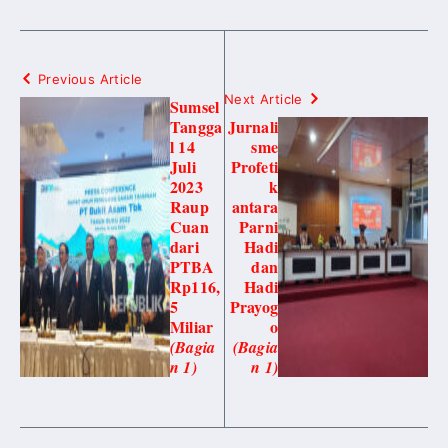
Previous Article
Next Article
Sumsel
Tangga
Jurnali
l 14
sme
Juli
Profeti
2023
k
Raup
antara
Cuan
Parni
dari
Hadi
PTBA
dan
Rp116,
Hadi
5
Prayog
Miliar
o
(Bagia
(Bagia
n 1)
n 1)