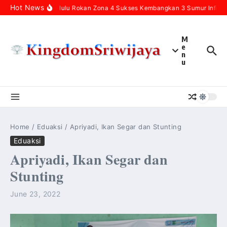
Skip to content
Hot News
Pertamina Hulu Rokan Zona 4 Sukses Kembangkan 3 Sumur Infill Ba
M
e
n
u
Home
/
Eduaksi
/
Apriyadi, Ikan Segar dan Stunting
Eduaksi
Apriyadi, Ikan Segar dan
Stunting
June 23, 2022