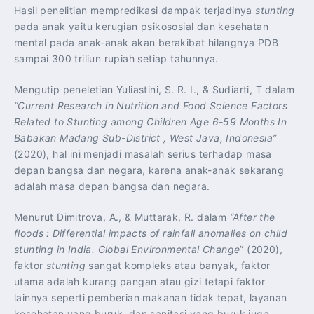
Hasil penelitian mempredikasi dampak terjadinya
stunting
pada anak yaitu kerugian psikososial dan kesehatan
mental pada anak-anak akan berakibat hilangnya PDB
sampai 300 triliun rupiah setiap tahunnya.
Mengutip peneletian Yuliastini, S. R. I., & Sudiarti, T dalam
“Current Research in Nutrition and Food Science Factors
Related to Stunting among Children Age 6-59 Months In
Babakan Madang Sub-District , West Java, Indonesia”
(2020), hal ini menjadi masalah serius terhadap masa
depan bangsa dan negara, karena anak-anak sekarang
adalah masa depan bangsa dan negara.
Menurut Dimitrova, A., & Muttarak, R. dalam
“After the
floods
: Differential impacts of rainfall anomalies on child
stunting in India. Global Environmental Change
” (2020),
faktor
stunting
sangat kompleks atau banyak, faktor
utama adalah kurang pangan atau gizi tetapi faktor
lainnya seperti pemberian makanan tidak tepat, layanan
kesehatan yang buruk, dan sanitasi yang buruk juga