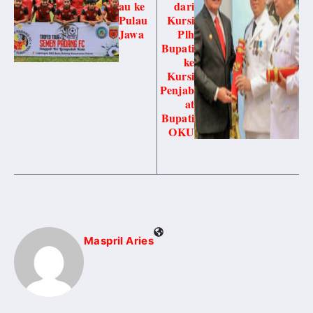
au ke
dari
Pulau
Kursi
Jawa
Plh
Bupati
ke
Kursi
Penjab
at
Bupati
OKU
Maspril Aries