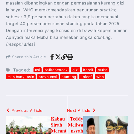
masalah dibandingkan dengan permasalahan kurang gizi
lainnya. WHO merekomendasikan penurunan
stunting
sebesar 3,9 persen pertahun dalam rangka memenuhi
target 40 persen penurunan stunting pada tahun 2025.
Dengan intervensi yang konsisten di bawah kepemimpinan
Apriyadi maka Muba bisa menekan angka
stunting
.
(maspril aries)
Share this Article
Tagged:
asi
balitapendek
gizi
kerdil
muba
musibanyuasin
prevalensi
stunting
unicef
who
Previous Article
Next Article
Kabau
Teddy
Sirah
Meilwa
Merant
nsyah