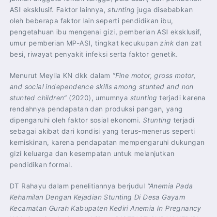
ASI eksklusif. Faktor lainnya,
stunting
juga disebabkan
oleh beberapa faktor lain seperti pendidikan ibu,
pengetahuan ibu mengenai gizi, pemberian ASI eksklusif,
umur pemberian MP-ASI, tingkat kecukupan
zink
dan zat
besi, riwayat penyakit infeksi serta faktor genetik.
Menurut Meylia KN dkk dalam
“Fine motor, gross motor,
and social independence skills among stunted and non
stunted children”
(2020), umumnya
stunting
terjadi karena
rendahnya pendapatan dan produksi pangan, yang
dipengaruhi oleh faktor sosial ekonomi.
Stunting
terjadi
sebagai akibat dari kondisi yang terus-menerus seperti
kemiskinan, karena pendapatan mempengaruhi dukungan
gizi keluarga dan kesempatan untuk melanjutkan
pendidikan formal.
DT Rahayu dalam penelitiannya berjudul
“Anemia Pada
Kehamilan Dengan Kejadian Stunting Di Desa Gayam
Kecamatan Gurah Kabupaten Kediri Anemia In Pregnancy