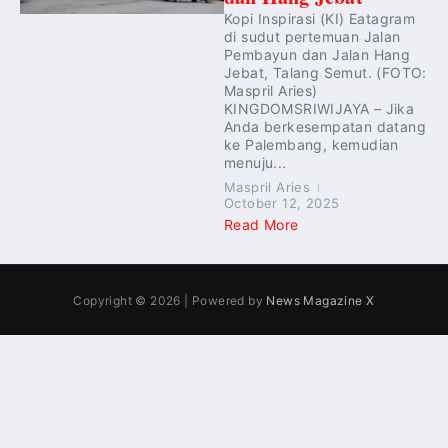
Kopi Inspirasi (KI) Eatagram
di sudut pertemuan Jalan
Pembayun dan Jalan Hang
Jebat, Talang Semut. (FOTO:
Maspril Aries)
KINGDOMSRIWIJAYA – Jika
Anda berkesempatan datang
ke Palembang, kemudian
menuju...
Maspril Aries
October 12, 2025
Read More
Copyright © 2026 | Powered by
News Magazine X