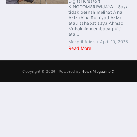
Digital Kreator)
KINGDOMSRIWIJAYA – Saya
tidak pernah melihat Aina
Aziz (Aina Rumiyati Aziz)
atau sahabat saya Ahmad
Muhaimin membaca puisi
ata...
Maspril Aries
April 10, 2025
Read More
Copyright © 2026 | Powered by
News Magazine X