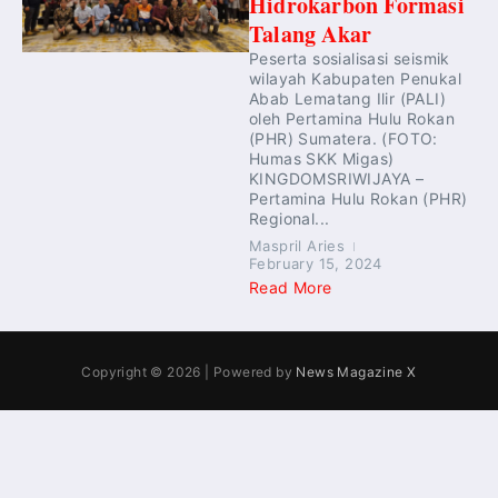
Hidrokarbon Formasi
Talang Akar
Peserta sosialisasi seismik
wilayah Kabupaten Penukal
Abab Lematang Ilir (PALI)
oleh Pertamina Hulu Rokan
(PHR) Sumatera. (FOTO:
Humas SKK Migas)
KINGDOMSRIWIJAYA –
Pertamina Hulu Rokan (PHR)
Regional...
Maspril Aries
February 15, 2024
Read More
Copyright © 2026 | Powered by
News Magazine X