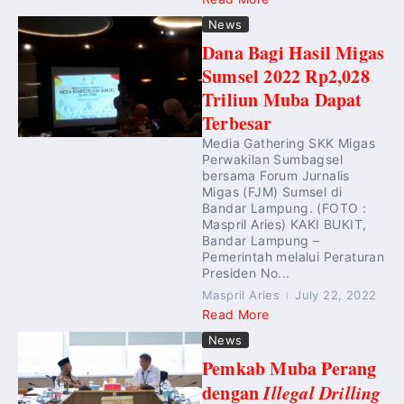
News
Dana Bagi Hasil Migas
Sumsel 2022 Rp2,028
Triliun Muba Dapat
Terbesar
Media Gathering SKK Migas
Perwakilan Sumbagsel
bersama Forum Jurnalis
Migas (FJM) Sumsel di
Bandar Lampung. (FOTO :
Maspril Aries) KAKI BUKIT,
Bandar Lampung –
Pemerintah melalui Peraturan
Presiden No...
Maspril Aries
July 22, 2022
Read More
News
Pemkab Muba Perang
dengan
Illegal Drilling