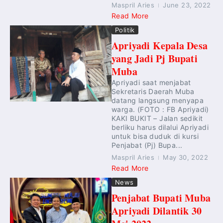
Maspril Aries
June 23, 2022
Read More
Politik
Apriyadi Kepala Desa
yang Jadi Pj Bupati
Muba
Apriyadi saat menjabat
Sekretaris Daerah Muba
datang langsung menyapa
warga. (FOTO : FB Apriyadi)
KAKI BUKIT – Jalan sedikit
berliku harus dilalui Apriyadi
untuk bisa duduk di kursi
Penjabat (Pj) Bupa...
Maspril Aries
May 30, 2022
Read More
News
Penjabat Bupati Muba
Apriyadi Dilantik 30