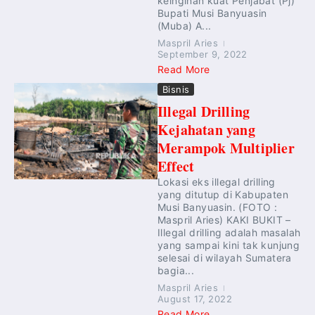
keinginan kuat Penjabat (Pj)
Bupati Musi Banyuasin
(Muba) A...
Maspril Aries
September 9, 2022
Read More
Bisnis
Illegal Drilling
Kejahatan yang
Merampok Multiplier
Effect
Lokasi eks illegal drilling
yang ditutup di Kabupaten
Musi Banyuasin. (FOTO :
Maspril Aries) KAKI BUKIT –
Illegal drilling adalah masalah
yang sampai kini tak kunjung
selesai di wilayah Sumatera
bagia...
Maspril Aries
August 17, 2022
Read More