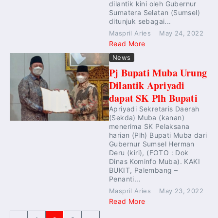
dilantik kini oleh Gubernur
Sumatera Selatan (Sumsel)
ditunjuk sebagai...
Maspril Aries
May 24, 2022
Read More
News
Pj Bupati Muba Urung
Dilantik Apriyadi
dapat SK Plh Bupati
Apriyadi Sekretaris Daerah
(Sekda) Muba (kanan)
menerima SK Pelaksana
harian (Plh) Bupati Muba dari
Gubernur Sumsel Herman
Deru (kiri), (FOTO : Dok
Dinas Kominfo Muba). KAKI
BUKIT, Palembang –
Penanti...
Maspril Aries
May 23, 2022
Read More