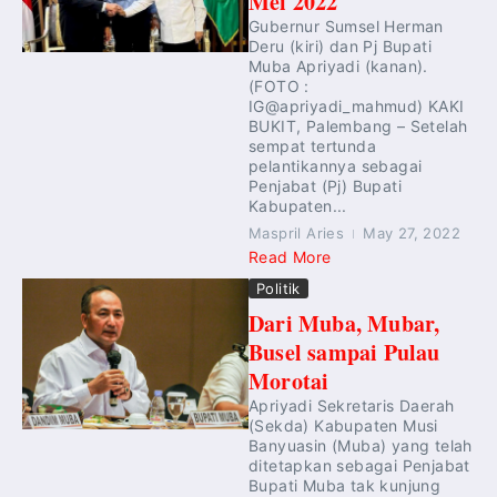
Mei 2022
Gubernur Sumsel Herman
Deru (kiri) dan Pj Bupati
Muba Apriyadi (kanan).
(FOTO :
IG@apriyadi_mahmud) KAKI
BUKIT, Palembang – Setelah
sempat tertunda
pelantikannya sebagai
Penjabat (Pj) Bupati
Kabupaten...
Maspril Aries
May 27, 2022
Read More
Politik
Dari Muba, Mubar,
Busel sampai Pulau
Morotai
Apriyadi Sekretaris Daerah
(Sekda) Kabupaten Musi
Banyuasin (Muba) yang telah
ditetapkan sebagai Penjabat
Bupati Muba tak kunjung