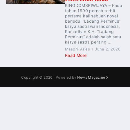
KINGDOMSRIWIJAYA – Pada
tahun 1990 pernah terbit
pertama kali sebuah novel
berjudul “Ladang Perminus”
karya sastrawan Indonesia,
Ramadhan K.H. “Ladang
Perminus” adalah salah satu
karya sastra penting ...
Maspril Aries
June 2, 2026
Read More
Copyright © 2026 | Powered by
News Magazine X