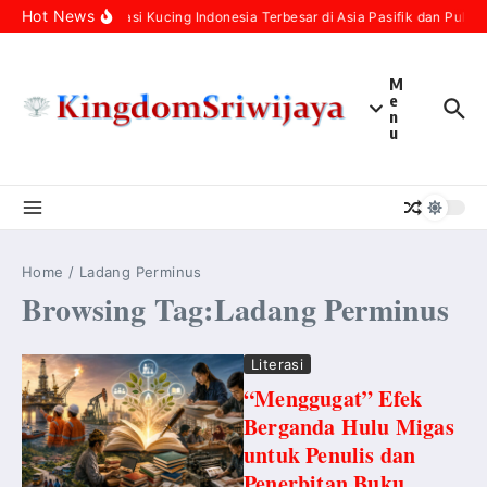
Skip to content
Hot News
Populasi Kucing Indonesia Terbesar di Asia Pasifik dan Pulau
M
e
n
u
Home
/
Ladang Perminus
Browsing Tag:Ladang Perminus
Literasi
“Menggugat” Efek
Berganda Hulu Migas
untuk Penulis dan
Penerbitan Buku