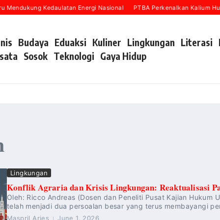
u Mendukung Kedaulatan Energi Nasional
PTBA Perkenalkan Kalium Huma
snis
Budaya
Eduaksi
Kuliner
Lingkungan
Literasi
sata
Sosok
Teknologi
Gaya Hidup
n
Lingkungan
Konflik Agraria dan Krisis Lingkungan: Reaktualisasi P
Oleh: Ricco Andreas (Dosen dan Peneliti Pusat Kajian Hukum Uni
telah menjadi dua persoalan besar yang terus membayangi pe
Maspril Aries
June 1, 2026