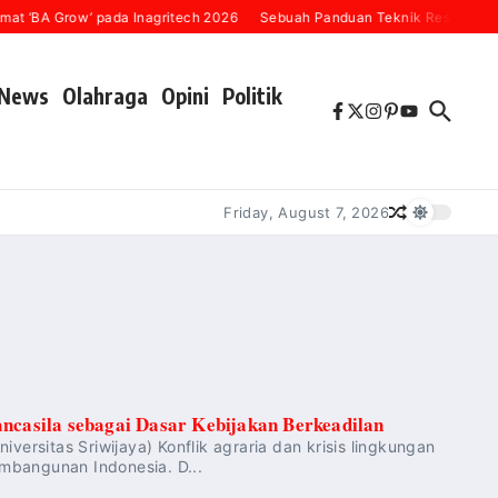
t ‘BA Grow’ pada Inagritech 2026
Sebuah Panduan Teknik Resensi Buku
News
Olahraga
Opini
Politik
Friday, August 7, 2026
ancasila sebagai Dasar Kebijakan Berkeadilan
versitas Sriwijaya) Konflik agraria dan krisis lingkungan
mbangunan Indonesia. D...