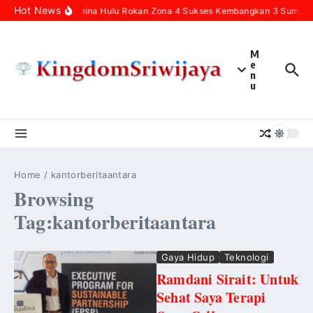
Skip to content
Hot News
Pertamina Hulu Rokan Zona 4 Sukses Kembangkan 3 Sumur In
M
e
n
u
Home
/
kantorberitaantara
Browsing
Tag:kantorberitaantara
Gaya Hidup
Teknologi
Ramdani Sirait: Untuk
Sehat Saya Terapi