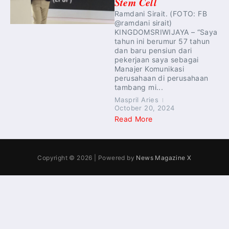
Stem Cell
Ramdani Sirait. (FOTO: FB
@ramdani sirait)
KINGDOMSRIWIJAYA – “Saya
tahun ini berumur 57 tahun
dan baru pensiun dari
pekerjaan saya sebagai
Manajer Komunikasi
perusahaan di perusahaan
tambang mi...
Maspril Aries
October 20, 2024
Read More
Copyright © 2026 | Powered by
News Magazine X