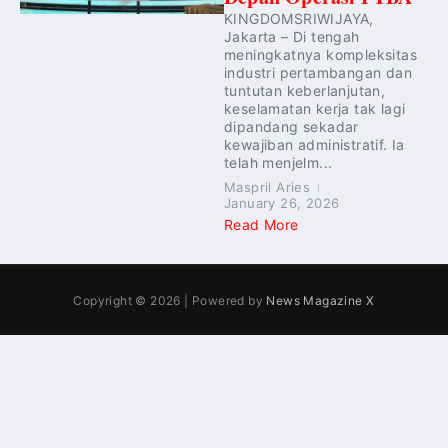
KINGDOMSRIWIJAYA,
Jakarta – Di tengah
meningkatnya kompleksitas
industri pertambangan dan
tuntutan keberlanjutan,
keselamatan kerja tak lagi
dipandang sekadar
kewajiban administratif. Ia
telah menjelm...
Maspril Aries
January 26, 2026
Read More
Copyright © 2026 | Powered by
News Magazine X