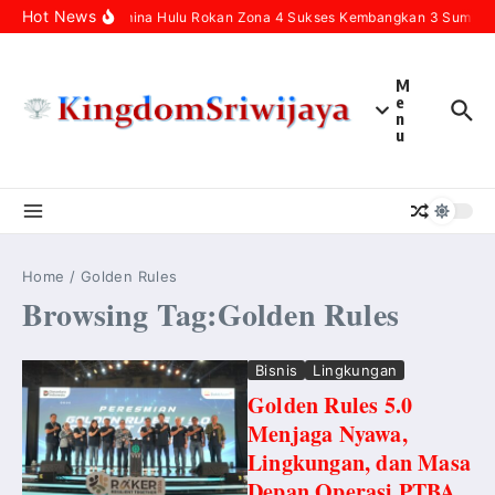
Skip to content
Hot News
Pertamina Hulu Rokan Zona 4 Sukses Kembangkan 3 Sumur Inf
M
e
n
u
Home
/
Golden Rules
Browsing Tag:Golden Rules
Bisnis
Lingkungan
Golden Rules 5.0
Menjaga Nyawa,
Lingkungan, dan Masa
Depan Operasi PTBA