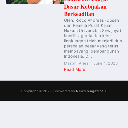
Dasar Kebijakan
Berkeadilan
Oleh: Ricco Andreas (Dosen
dan Peneliti Pusat Kajian
Hukum Universitas Sriwijaya)
Konflik agraria dan krisis
lingkungan telah menjadi dua
persoalan besar yang terus
membayangi pembangunan
Indonesia. D...
Maspril Aries
June 1, 2026
Read More
Copyright © 2026 | Powered by
News Magazine X