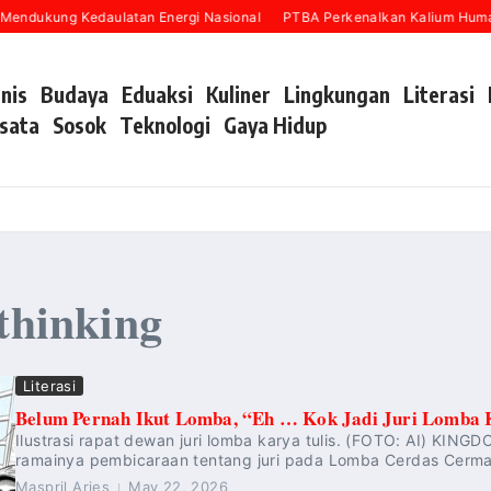
Mendukung Kedaulatan Energi Nasional
PTBA Perkenalkan Kalium Humat 
snis
Budaya
Eduaksi
Kuliner
Lingkungan
Literasi
sata
Sosok
Teknologi
Gaya Hidup
 thinking
Literasi
Belum Pernah Ikut Lomba, “Eh … Kok Jadi Juri Lomba K
Ilustrasi rapat dewan juri lomba karya tulis. (FOTO: AI) KI
ramainya pembicaraan tentang juri pada Lomba Cerdas Cermat 
Maspril Aries
May 22, 2026