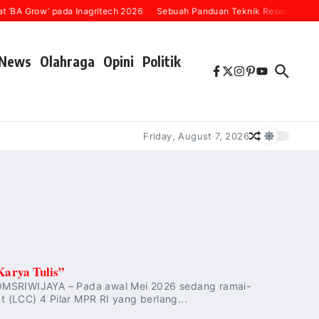
‘BA Grow’ pada Inagritech 2026
Sebuah Panduan Teknik Resensi Buku (
News
Olahraga
Opini
Politik
Friday, August 7, 2026
arya Tulis”
NGDOMSRIWIJAYA – Pada awal Mei 2026 sedang ramai-
(LCC) 4 Pilar MPR RI yang berlang...