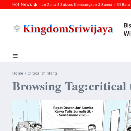
Skip to content
Hot News
Pertamina Hulu Rokan Zona 4 Sukses Kembangkan 3 Sumur Infill Baru 
Bi
Wi
Home
/
critical thinking
Browsing Tag:critical