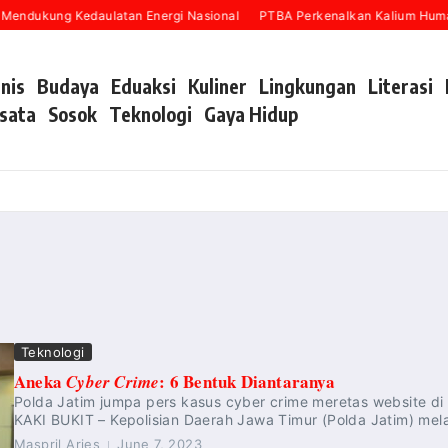
 Mendukung Kedaulatan Energi Nasional
PTBA Perkenalkan Kalium Humat
snis
Budaya
Eduaksi
Kuliner
Lingkungan
Literasi
sata
Sosok
Teknologi
Gaya Hidup
Teknologi
Aneka
: 6 Bentuk Diantaranya
Cyber Crime
Polda Jatim jumpa pers kasus cyber crime meretas website d
KAKI BUKIT – Kepolisian Daerah Jawa Timur (Polda Jatim) melalu
Maspril Aries
June 7, 2023