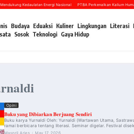
Mendukung Kedaulatan Energi Nasional
PTBA Perkenalkan Kalium Humat
snis
Budaya
Eduaksi
Kuliner
Lingkungan
Literasi
sata
Sosok
Teknologi
Gaya Hidup
rnaldi
Opini
Buku yang Dibiarkan Berjuang Sendiri
Buku karya Yurnaldi Oleh: Yurnaldi (Wartawan Utama, Sastrawa
ramai berbicara tentang literasi. Seminar digelar. Festival dis
Maspril Aries
May 17, 2026