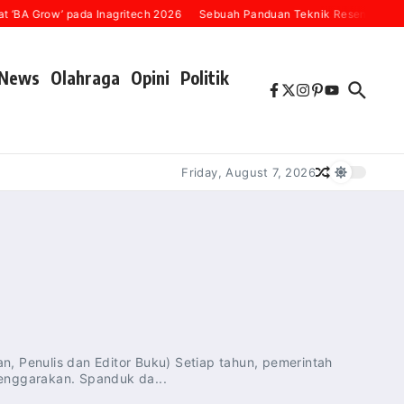
 ‘BA Grow’ pada Inagritech 2026
Sebuah Panduan Teknik Resensi Buku 
News
Olahraga
Opini
Politik
Friday, August 7, 2026
n, Penulis dan Editor Buku) Setiap tahun, pemerintah
elenggarakan. Spanduk da...