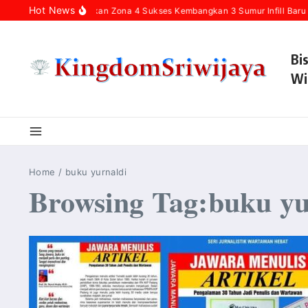
Skip to content
Hot News
Pertamina Hulu Rokan Zona 4 Sukses Kembangkan 3 Sumur Infill Baru 
Bi
Wi
Home
/
buku yurnaldi
Browsing Tag:buku yu