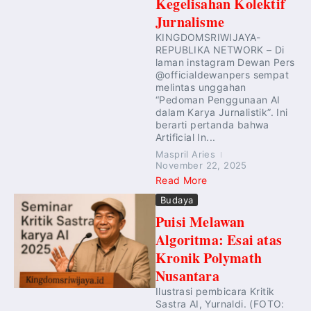
Kegelisahan Kolektif
Jurnalisme
KINGDOMSRIWIJAYA-
REPUBLIKA NETWORK – Di
laman instagram Dewan Pers
@officialdewanpers sempat
melintas unggahan
“Pedoman Penggunaan AI
dalam Karya Jurnalistik”. Ini
berarti pertanda bahwa
Artificial In...
Maspril Aries
November 22, 2025
Read More
Budaya
Puisi Melawan
Algoritma: Esai atas
Kronik Polymath
Nusantara
Ilustrasi pembicara Kritik
Sastra AI, Yurnaldi. (FOTO: