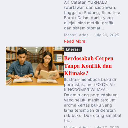
AI) Catatan YURNALDI
(wartawan dan sastrawan,
tinggal di Padang, Sumatera
Barat) Dalam dunia yang
dijejali oleh metrik, grafik,
dan sistem otomat...
Maspril Aries
July 29, 2025
Read More
Literasi
Berdosakah Cerpen
Tanpa Konflik dan
Klimaks?
Ilustrasi membaca buku di
perpustakaan. (FOTO: AI)
KINGDOMSRIWIJAYA –
Dalam ruang perpustakaan
yang sejuk, masih tercium
aroma kertas buku yang
lama tersimpan di deretan
rak buku. Dua orang sahabat
te...
Maspril Aries
July 20, 2025