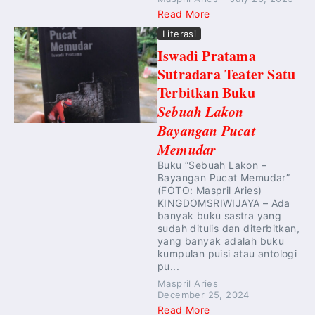
Read More
Literasi
Iswadi Pratama
Sutradara Teater Satu
Terbitkan Buku
Sebuah Lakon
Bayangan Pucat
Memudar
Buku “Sebuah Lakon –
Bayangan Pucat Memudar”
(FOTO: Maspril Aries)
KINGDOMSRIWIJAYA – Ada
banyak buku sastra yang
sudah ditulis dan diterbitkan,
yang banyak adalah buku
kumpulan puisi atau antologi
pu...
Maspril Aries
December 25, 2024
Read More