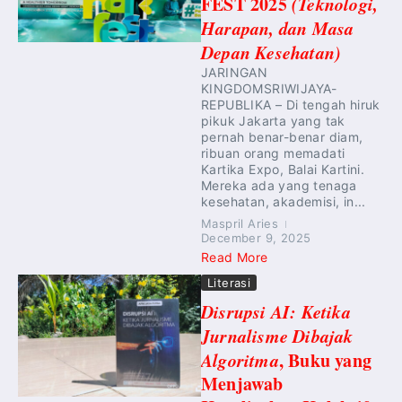
FEST 2025
(Teknologi,
Harapan, dan Masa
Depan Kesehatan)
JARINGAN
KINGDOMSRIWIJAYA-
REPUBLIKA – Di tengah hiruk
pikuk Jakarta yang tak
pernah benar-benar diam,
ribuan orang memadati
Kartika Expo, Balai Kartini.
Mereka ada yang tenaga
kesehatan, akademisi, in...
Maspril Aries
December 9, 2025
Read More
Literasi
Disrupsi AI: Ketika
Jurnalisme Dibajak
Algoritma
, Buku yang
Menjawab