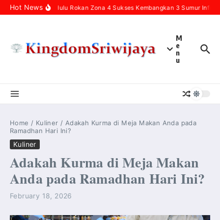
Skip to content
Hot News
Pertamina Hulu Rokan Zona 4 Sukses Kembangkan 3 Sumur Infill Bar
M
e
n
u
Home
/
Kuliner
/
Adakah Kurma di Meja Makan Anda pada
Ramadhan Hari Ini?
Kuliner
Adakah Kurma di Meja Makan
Anda pada Ramadhan Hari Ini?
February 18, 2026