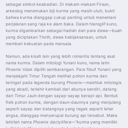
sebagai simbol keabadian. Di makam-makam Firaun,
arkeolog menemukan biji kurma yang masih utuh, bukti
bahwa kurma dianggap cukup penting untuk menemani
perjalanan sang raja ke alam baka. Dalam hieroglif kuno,
kurma digambarkan sebagai hadiah dari para dewa—buah
yang diciptakan Thoth, dewa kebijaksanaan, untuk
memberi kekuatan pada manusia.
Namun, ada kisah lain yang lebih romantis tentang asal
nama kurma. Dalam mitologi Yunani kuno, nama latin
Phoenix
tidak dipilih sembarangan. Para filsuf Yunani yang
menjelajahi Timur Tengah melihat pohon kurma dan
teringat pada legenda burung Phoenix—makhluk mitologis
yang abadi, terlahir kembali dari abunya sendiri, datang
dari Timur Jauh dengan sayap-sayap berapi-api. Bentuk
fisik pohon kurma, dengan daun-daunnya yang menjulang
seperti sayap dan batangnya yang tegak seperti leher
angsa, dianggap menyerupai burung api tersebut. Maka
lahirlah nama
Phoenix dactylifera
—”kurma yang memiliki