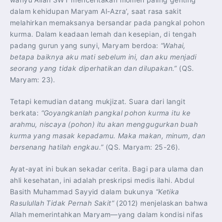
dalam kehidupan Maryam Al-Azra’, saat rasa sakit
melahirkan memaksanya bersandar pada pangkal pohon
kurma. Dalam keadaan lemah dan kesepian, di tengah
padang gurun yang sunyi, Maryam berdoa:
“Wahai,
betapa baiknya aku mati sebelum ini, dan aku menjadi
seorang yang tidak diperhatikan dan dilupakan.”
(QS.
Maryam: 23).
Tetapi kemudian datang mukjizat. Suara dari langit
berkata:
“Goyangkanlah pangkal pohon kurma itu ke
arahmu, niscaya (pohon) itu akan menggugurkan buah
kurma yang masak kepadamu. Maka makan, minum, dan
bersenang hatilah engkau.”
(QS. Maryam: 25-26).
Ayat-ayat ini bukan sekadar cerita. Bagi para ulama dan
ahli kesehatan, ini adalah preskripsi medis ilahi. Abdul
Basith Muhammad Sayyid dalam bukunya
“Ketika
Rasulullah Tidak Pernah Sakit”
(2012) menjelaskan bahwa
Allah memerintahkan Maryam—yang dalam kondisi nifas