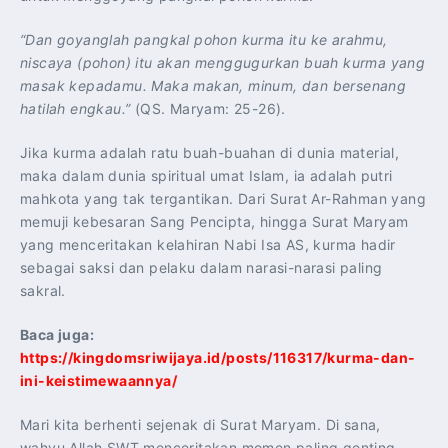
“Dan goyanglah pangkal pohon kurma itu ke arahmu,
niscaya (pohon) itu akan menggugurkan buah kurma yang
masak kepadamu. Maka makan, minum, dan bersenang
hatilah engkau.”
(QS. Maryam: 25-26).
Jika kurma adalah ratu buah-buahan di dunia material,
maka dalam dunia spiritual umat Islam, ia adalah putri
mahkota yang tak tergantikan. Dari Surat Ar-Rahman yang
memuji kebesaran Sang Pencipta, hingga Surat Maryam
yang menceritakan kelahiran Nabi Isa AS, kurma hadir
sebagai saksi dan pelaku dalam narasi-narasi paling
sakral.
Baca juga:
https://kingdomsriwijaya.id/posts/116317/kurma-dan-
ini-keistimewaannya/
Mari kita berhenti sejenak di Surat Maryam. Di sana,
wahyu Allah SWT menceritakan momen paling genting