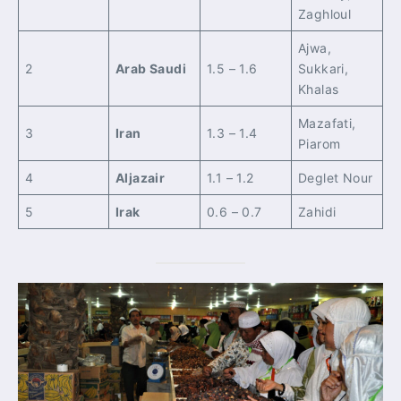
Zaghloul
Ajwa,
2
Arab Saudi
1.5 – 1.6
Sukkari,
Khalas
Mazafati,
3
Iran
1.3 – 1.4
Piarom
4
Aljazair
1.1 – 1.2
Deglet Nour
5
Irak
0.6 – 0.7
Zahidi