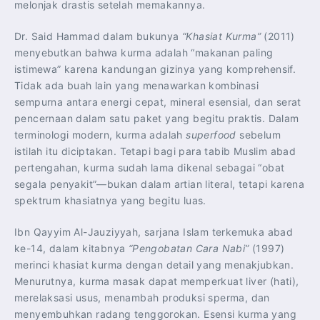
melonjak drastis setelah memakannya.
Dr. Said Hammad dalam bukunya
“Khasiat Kurma”
(2011)
menyebutkan bahwa kurma adalah “makanan paling
istimewa” karena kandungan gizinya yang komprehensif.
Tidak ada buah lain yang menawarkan kombinasi
sempurna antara energi cepat, mineral esensial, dan serat
pencernaan dalam satu paket yang begitu praktis. Dalam
terminologi modern, kurma adalah
superfood
sebelum
istilah itu diciptakan. Tetapi bagi para tabib Muslim abad
pertengahan, kurma sudah lama dikenal sebagai “obat
segala penyakit”—bukan dalam artian literal, tetapi karena
spektrum khasiatnya yang begitu luas.
Ibn Qayyim Al-Jauziyyah, sarjana Islam terkemuka abad
ke-14, dalam kitabnya
“Pengobatan Cara Nabi”
(1997)
merinci khasiat kurma dengan detail yang menakjubkan.
Menurutnya, kurma masak dapat memperkuat liver (hati),
merelaksasi usus, menambah produksi sperma, dan
menyembuhkan radang tenggorokan. Esensi kurma yang