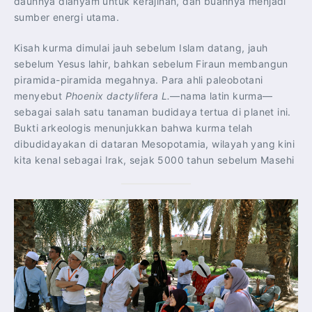
daunnya dianyam untuk kerajinan, dan buahnya menjadi
sumber energi utama.
Kisah kurma dimulai jauh sebelum Islam datang, jauh
sebelum Yesus lahir, bahkan sebelum Firaun membangun
piramida-piramida megahnya. Para ahli paleobotani
menyebut
Phoenix dactylifera L.
—nama latin kurma—
sebagai salah satu tanaman budidaya tertua di planet ini.
Bukti arkeologis menunjukkan bahwa kurma telah
dibudidayakan di dataran Mesopotamia, wilayah yang kini
kita kenal sebagai Irak, sejak 5000 tahun sebelum Masehi