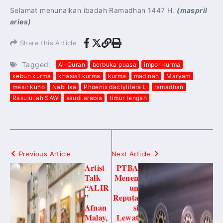
Selamat menunaikan ibadah Ramadhan 1447 H.
(maspril
aries)
Share this Article
Tagged:
Al-Quran
berbuka puasa
impor kurma
kebun kurma
khasiat kurma
kurma
madinah
Maryam
mesir kuno
Nabi Isa
Phoenix dactylifera L
ramadhan
Rasulullah SAW
saudi arabia
timur tengah
Previous Article
Next Article
Artist
PTBA
Talk
Menen
“ALIR
un
”
Reputa
Afnan
si
Malay,
Lewat