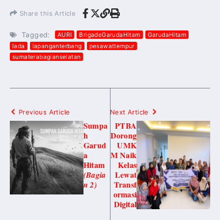
Share this Article
Tagged:
AURI
BrigadeGarudaHitam
GarudaHitam
lada
lapanganterbang
pesawattempur
sumaterabagianselatan
Previous Article
Next Article
Sumpa
PTBA
h
Dorong
Garud
UMK
a
M Naik
Hitam
Kelas
Lewat
(Bagia
Transf
n 2)
ormasi
Digital