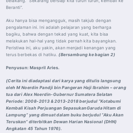
belakang. “Sekarang bersiap kita turun turun, kembali ke
Beranti”.
Aku hanya bisa mengangguk, masih takjub dengan
pengalaman ini. Ini adalah pelajaran yang berharga
bagiku, bahwa dengan tekad yang kuat, kita bisa
melakukan hal-hal yang tidak pernah kita bayangkan.
Peristiwa ini, aku yakin, akan menjadi kenangan yang
terus berbekas di hatiku.
(Bersambung ke bagian 2)
Penyusun: Maspril Aries.
(Cerita ini diadaptasi dari karya yang ditulis langsung
oleh M Noerdin Pandji bin Pangeran Haji Ibrahim – orang
tua dari Alex Noerdin-Gubernur Sumatera Selatan
Periode: 2008-2013 & 2013-2018 berjudul “Kotabumi
Kembali Kisah Perjuangan SepasukanGaruda Hitam di
Lampung” yang dimuat dalam buku berjudul “Aku Akan
Teruskan” diterbitkan Dewan Harian Nasional (DHN)
Angkatan 45 Tahun 1976).