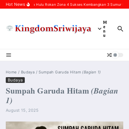
Skip to content
Hot News
Pertamina Hulu Rokan Zona 4 Sukses Kembangkan 3 Sumur Infill
M
e
n
u
Home
/
Budaya
/
Sumpah Garuda Hitam
(Bagian 1)
Budaya
Sumpah Garuda Hitam
(Bagian
1)
August 15, 2025