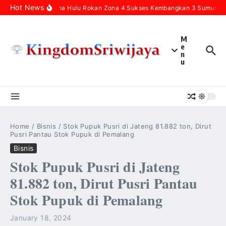
Skip to content
Hot News
Pertamina Hulu Rokan Zona 4 Sukses Kembangkan 3 Sumur Infil
M
e
n
u
Home
/
Bisnis
/
Stok Pupuk Pusri di Jateng 81.882 ton, Dirut
Pusri Pantau Stok Pupuk di Pemalang
Bisnis
Stok Pupuk Pusri di Jateng
81.882 ton, Dirut Pusri Pantau
Stok Pupuk di Pemalang
January 18, 2024