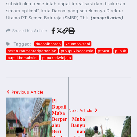
subsidi oleh pemerintah dapat terealisasi dan disalurkan
secara optimal”, kata Daconi yang sebelumnya Direktur
Utama PT Semen Baturaja (SMBR) Tbk.
(maspril aries)
Share this Article
Tagged:
daconikhotob
kelompoktani
peraturanmenteripertanian
ptpupukindonesia
ptpusri
pupuk
pupukbersubsidi
pupuksriwidjaja
Previous Article
Pj
Bupati
Next Article
Muba
Berper
Muba
ahu
Bangu
Beri
nan