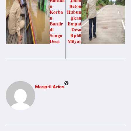
Bantua
Jalan
n
Beton
Korba
Hubun
n
gkan
Banjir
Empat
di
Desa
Sanga
Rp60
Desa
Milyar
Maspril Aries