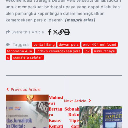
Rekomendasi strategis Dewan Pers tersebut dimaksudkan
untuk memperkuat berbagai upaya yang dapat dilakukan
oleh pemangku kepentingan dalam meningkatkan
kemerdekaan pers di daerah.
(maspril aries)
Share this Article
Tagged:
berita hilang
dewan pers
error 404 not found
fenomena 404
indeks kemerdekaan pers
ipk
ninik rahayu
s
sumatera selatan
Previous Article
Mahasi
Next Article
swi
Bertan
Sebuah
ya
Buku
Kasus
Tipis
Kemati
dari