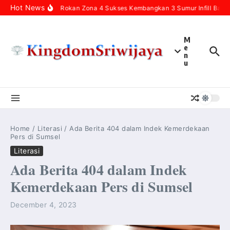
Skip to content
Hot News
Pertamina Hulu Rokan Zona 4 Sukses Kembangkan 3 Sumur Infill Baru M
M
e
n
u
Home
/
Literasi
/
Ada Berita 404 dalam Indek Kemerdekaan
Pers di Sumsel
Literasi
Ada Berita 404 dalam Indek
Kemerdekaan Pers di Sumsel
December 4, 2023