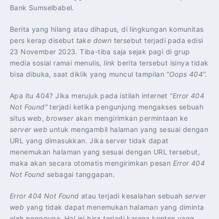
Bank Sumselbabel.
Berita yang hilang atau dihapus, di lingkungan komunitas
pers kerap disebut
take down
tersebut terjadi pada edisi
23 November 2023. Tiba-tiba saja sejak pagi di grup
media sosial ramai menulis,
link
berita tersebut isinya tidak
bisa dibuka, saat diklik yang muncul tampilan
“Oops 404”.
Apa itu 404? Jika merujuk pada istilah internet
“Error 404
Not Found”
terjadi ketika pengunjung mengakses sebuah
situs web,
browser
akan mengirimkan permintaan ke
server web
untuk mengambil halaman yang sesuai dengan
URL yang dimasukkan. Jika server tidak dapat
menemukan halaman yang sesuai dengan URL tersebut,
maka akan secara otomatis mengirimkan pesan
Error 404
Not Found
sebagai tanggapan.
Error 404 Not Found
atau terjadi kesalahan sebuah
server
web
yang tidak dapat menemukan halaman yang diminta
oleh pengguna. Hal ini bisa terjadi karena konten yang