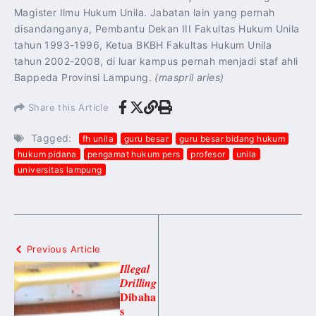
Magister Ilmu Hukum Unila. Jabatan lain yang pernah
disandanganya, Pembantu Dekan III Fakultas Hukum Unila
tahun 1993-1996, Ketua BKBH Fakultas Hukum Unila
tahun 2002-2008, di luar kampus pernah menjadi staf ahli
Bappeda Provinsi Lampung.
(maspril aries)
Share this Article
Tagged:
fh unila
guru besar
guru besar bidang hukum
hukum pidana
pengamat hukum pers
profesor
unila
universitas lampung
Previous Article
Illegal
Drilling
Dibaha
s