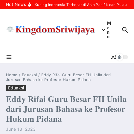
Skip to content
Hot News
Populasi Kucing Indonesia Terbesar di Asia Pasifik dan Pulau Kuc
M
e
n
u
Home
/
Eduaksi
/
Eddy Rifai Guru Besar FH Unila dari
Jurusan Bahasa ke Profesor Hukum Pidana
Eduaksi
Eddy Rifai Guru Besar FH Unila
dari Jurusan Bahasa ke Profesor
Hukum Pidana
June 13, 2023