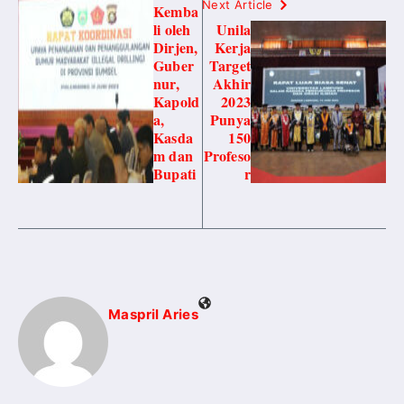
Next Article
Kemba
li oleh
Unila
Dirjen,
Kerja
Guber
Target
nur,
Akhir
Kapold
2023
a,
Punya
Kasda
150
m dan
Profeso
Bupati
r
Maspril Aries