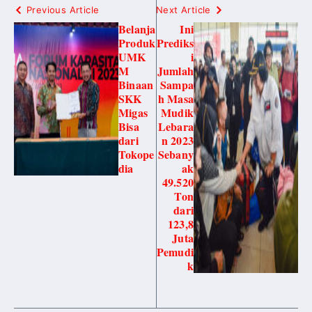
Previous Article
Next Article
Belanja
Ini
Produk
Prediks
UMK
i
M
Jumlah
Binaan
Sampa
SKK
h Masa
Migas
Mudik
Bisa
Lebara
dari
n 2023
Tokope
Sebany
dia
ak
49.520
Ton
dari
123,8
Juta
Pemudi
k