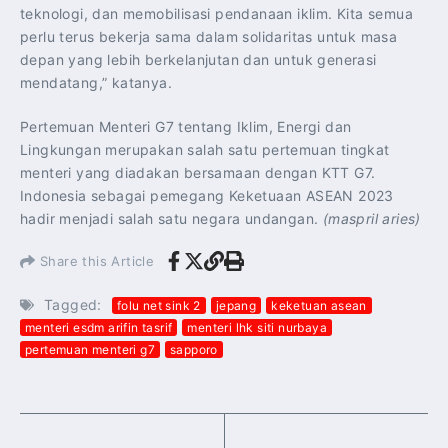
teknologi, dan memobilisasi pendanaan iklim. Kita semua
perlu terus bekerja sama dalam solidaritas untuk masa
depan yang lebih berkelanjutan dan untuk generasi
mendatang,” katanya.
Pertemuan Menteri G7 tentang Iklim, Energi dan
Lingkungan merupakan salah satu pertemuan tingkat
menteri yang diadakan bersamaan dengan KTT G7.
Indonesia sebagai pemegang Keketuaan ASEAN 2023
hadir menjadi salah satu negara undangan.
(maspril aries)
Share this Article
Tagged:
folu net sink 2
jepang
keketuan asean
menteri esdm arifin tasrif
menteri lhk siti nurbaya
pertemuan menteri g7
sapporo