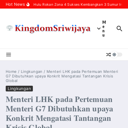
Skip to content
Hot News
Pertamina Hulu Rokan Zona 4 Sukses Kembangkan 3 Sumur Infill 
M
e
n
u
Home
/
Lingkungan
/
Menteri LHK pada Pertemuan Menteri
G7 Dibutuhkan upaya Konkrit Mengatasi Tantangan Krisis
Global
Lingkungan
Menteri LHK pada Pertemuan
Menteri G7 Dibutuhkan upaya
Konkrit Mengatasi Tantangan
Krisis Global