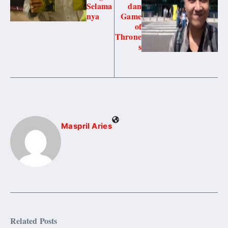
Selama
dan
nya
Game
of
Throne
s
Maspril Aries
Related Posts