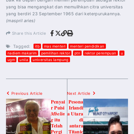
yang bisa mengangkat dan memulihkan citra universitas
yang berdiri 23 September 1965 dari keterpurukannya.
(maspril aries)
Share this Article
Tagged:
itb
mas menteri
menteri pendidikan
nadiem makarim
pemilihan rektor
ptn
rektor perempuan
u
ugm
unila
universitas lampung
Previous Article
Next Article
Penyai
Pesona
r Puisi
Irlandi
a Utara
Mbelin
itu
di
g
Telah
antara
Pergi
Titanic