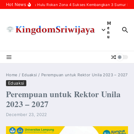
Skip to content
Hot News
Pertamina Hulu Rokan Zona 4 Sukses Kembangkan 3 Sumur Infill 
M
e
n
u
Home
/
Eduaksi
/
Perempuan untuk Rektor Unila 2023 – 2027
Eduaksi
Perempuan untuk Rektor Unila
2023 – 2027
December 23, 2022