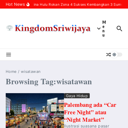
Skip to content
Hot News
Pertamina Hulu Rokan Zona 4 Sukses Kembangkan 3 Sumur Inf
M
e
n
u
Home
/
wisatawan
Browsing Tag:wisatawan
Gaya Hidup
Palembang ada “Car
Free Night” atau
“Night Market”
Ilustrasi suasana pasar