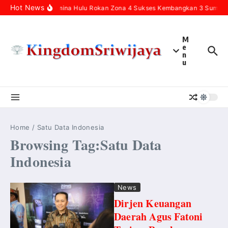
Skip to content
Hot News
Pertamina Hulu Rokan Zona 4 Sukses Kembangkan 3 Sumur In
M
e
n
u
Home
/
Satu Data Indonesia
Browsing Tag:Satu Data
Indonesia
News
Dirjen Keuangan
Daerah Agus Fatoni