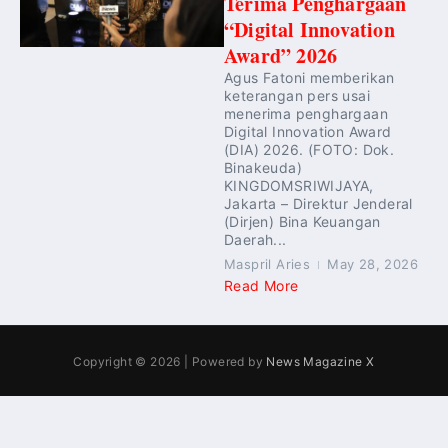
Terima Penghargaan
“Digital Innovation
Award” 2026
Agus Fatoni memberikan
keterangan pers usai
menerima penghargaan
Digital Innovation Award
(DIA) 2026. (FOTO: Dok.
Binakeuda)
KINGDOMSRIWIJAYA,
Jakarta – Direktur Jenderal
(Dirjen) Bina Keuangan
Daerah...
Maspril Aries
May 28, 2026
Read More
Copyright © 2026 | Powered by
News Magazine X