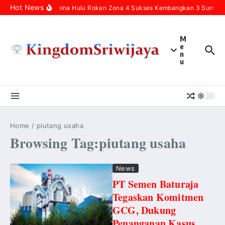
Skip to content
Hot News
Pertamina Hulu Rokan Zona 4 Sukses Kembangkan 3 Sumur In
M
e
n
u
Home
/
piutang usaha
Browsing Tag:piutang usaha
News
PT Semen Baturaja
Tegaskan Komitmen
GCG, Dukung
Penanganan Kasus