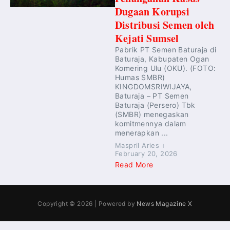
Dugaan Korupsi
Distribusi Semen oleh
Kejati Sumsel
Pabrik PT Semen Baturaja di
Baturaja, Kabupaten Ogan
Komering Ulu (OKU). (FOTO:
Humas SMBR)
KINGDOMSRIWIJAYA,
Baturaja – PT Semen
Baturaja (Persero) Tbk
(SMBR) menegaskan
komitmennya dalam
menerapkan ...
Maspril Aries
February 20, 2026
Read More
Copyright © 2026 | Powered by
News Magazine X