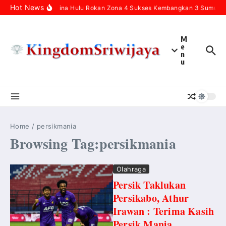
Skip to content
Hot News
Pertamina Hulu Rokan Zona 4 Sukses Kembangkan 3 Sumur Inf
M
e
n
u
Home
/
persikmania
Browsing Tag:persikmania
Olahraga
Persik Taklukan
Persikabo, Athur
Irawan : Terima Kasih
Persik Mania