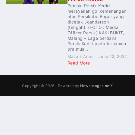
Pemain Persik Kediri
merayakan gol kemenangan
atas Persikabo Bogor yang
dicetak Joanderson
(tengah). (FOTO : Media
Officer Persik) KAKI BUKIT,
Malang – Laga perdana
Persik Kediri pada turnamen
pra mus...
Maspril Aries
June 12, 2022
Read More
Copyright © 2026 | Powered by
News Magazine X