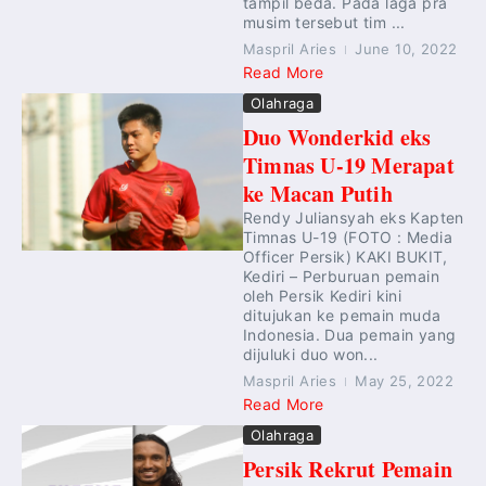
tampil beda. Pada laga pra
musim tersebut tim ...
Maspril Aries
June 10, 2022
Read More
Olahraga
Duo Wonderkid eks
Timnas U-19 Merapat
ke Macan Putih
Rendy Juliansyah eks Kapten
Timnas U-19 (FOTO : Media
Officer Persik) KAKI BUKIT,
Kediri – Perburuan pemain
oleh Persik Kediri kini
ditujukan ke pemain muda
Indonesia. Dua pemain yang
dijuluki duo won...
Maspril Aries
May 25, 2022
Read More
Olahraga
Persik Rekrut Pemain