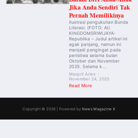
Jika Anda Sendiri Tak
Pernah Memilikinya
Ilustrasi pengukuhan Bunda
Literasi. (FOTO: AI)
KINGDOMSRIWIJAYA-
Republika – Judul artikel ini
agak panjang, namun ini
menjadi pengingat pada
peristiwa selama bulan
Oktober dan November
2025. Selama k...
Maspril Aries
November 24, 2025
Read More
Copyright © 2026 | Powered by
News Magazine X