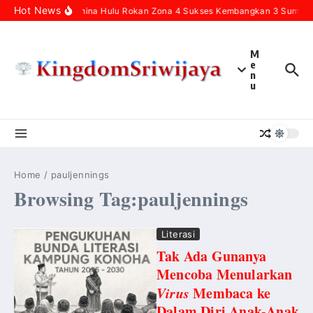
Skip to content
Hot News
Pertamina Hulu Rokan Zona 4 Sukses Kembangkan 3 Sumur In
M
e
n
u
Home
/
pauljennings
Browsing Tag:pauljennings
Literasi
Tak Ada Gunanya
Mencoba Menularkan
Virus
Membaca ke
Dalam Diri Anak-Anak