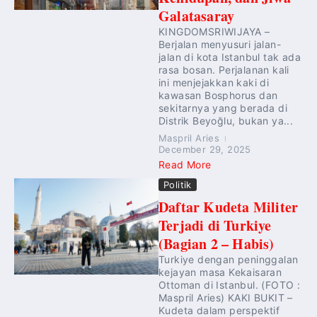
Galatasaray
KINGDOMSRIWIJAYA –
Berjalan menyusuri jalan-
jalan di kota Istanbul tak ada
rasa bosan. Perjalanan kali
ini menjejakkan kaki di
kawasan Bosphorus dan
sekitarnya yang berada di
Distrik Beyoğlu, bukan ya...
Maspril Aries
December 29, 2025
Read More
Politik
Daftar Kudeta Militer
Terjadi di Turkiye
(Bagian 2 – Habis)
Turkiye dengan peninggalan
kejayan masa Kekaisaran
Ottoman di Istanbul. (FOTO :
Maspril Aries) KAKI BUKIT –
Kudeta dalam perspektif