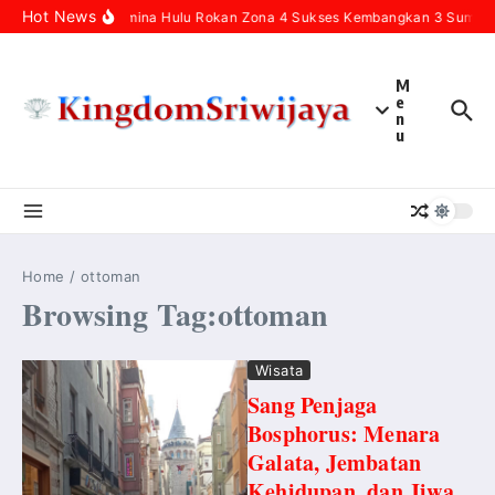
Skip to content
Hot News
Pertamina Hulu Rokan Zona 4 Sukses Kembangkan 3 Sumur In
M
e
n
u
Home
/
ottoman
Browsing Tag:ottoman
Wisata
Sang Penjaga
Bosphorus: Menara
Galata, Jembatan
Kehidupan, dan Jiwa