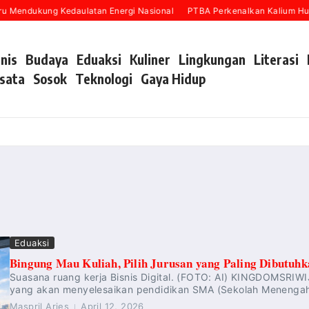
u Mendukung Kedaulatan Energi Nasional
PTBA Perkenalkan Kalium Huma
snis
Budaya
Eduaksi
Kuliner
Lingkungan
Literasi
sata
Sosok
Teknologi
Gaya Hidup
Eduaksi
Bingung Mau Kuliah, Pilih Jurusan yang Paling Dibutuh
Suasana ruang kerja Bisnis Digital. (FOTO: AI) KINGDOMSRIWI
yang akan menyelesaikan pendidikan SMA (Sekolah Menengah A
Maspril Aries
April 12, 2026