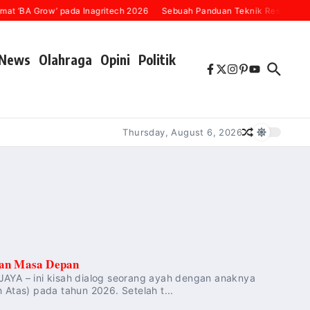
t ‘BA Grow’ pada Inagritech 2026
Sebuah Panduan Teknik Resensi Buku
News
Olahraga
Opini
Politik
Thursday, August 6, 2026
kan Masa Depan
JAYA – ini kisah dialog seorang ayah dengan anaknya
tas) pada tahun 2026. Setelah t...