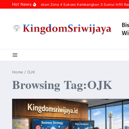
Skip to content
Hot News
Pertamina Hulu Rokan Zona 4 Sukses Kembangkan 3 Sumur Infill Bar
Bi
Wi
Home
/
OJK
Browsing Tag:OJK