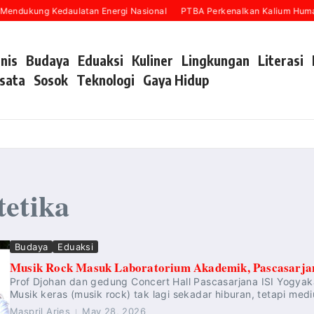
Mendukung Kedaulatan Energi Nasional
PTBA Perkenalkan Kalium Humat 
snis
Budaya
Eduaksi
Kuliner
Lingkungan
Literasi
sata
Sosok
Teknologi
Gaya Hidup
tetika
Budaya
Eduaksi
Musik Rock Masuk Laboratorium Akademik, Pascasarjan
Prof Djohan dan gedung Concert Hall Pascasarjana ISI Yogyak
Musik keras (musik rock) tak lagi sekadar hiburan, tetapi medi
Maspril Aries
May 28, 2026