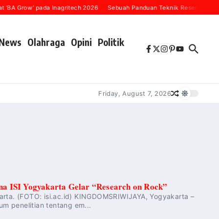
‘BA Grow’ pada Inagritech 2026
Sebuah Panduan Teknik Resensi Buku (
News
Olahraga
Opini
Politik
Friday, August 7, 2026
a ISI Yogyakarta Gelar “Research on Rock”
arta. (FOTO: isi.ac.id) KINGDOMSRIWIJAYA, Yogyakarta –
um penelitian tentang em...