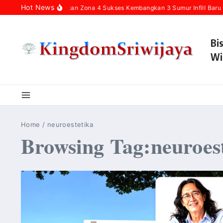
Skip to content
Hot News
Pertamina Hulu Rokan Zona 4 Sukses Kembangkan 3 Sumur Infill Baru 
Bi
Wi
Home
/
neuroestetika
Browsing Tag:neuroes