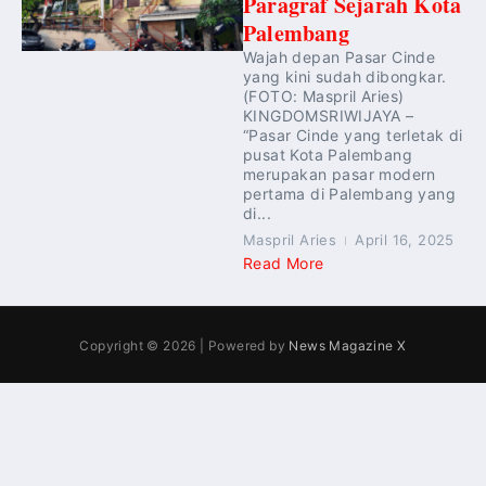
Paragraf Sejarah Kota
Palembang
Wajah depan Pasar Cinde
yang kini sudah dibongkar.
(FOTO: Maspril Aries)
KINGDOMSRIWIJAYA –
“Pasar Cinde yang terletak di
pusat Kota Palembang
merupakan pasar modern
pertama di Palembang yang
di...
Maspril Aries
April 16, 2025
Read More
Copyright © 2026 | Powered by
News Magazine X