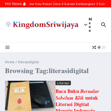
Skip to content
Hot News
Pertamina Hulu Rokan Zona 4 Sukses Kembangkan 3 Sumur Inf
M
e
n
u
Home
/
literasidigital
Browsing Tag:literasidigital
Literasi
Baca Buku
Bernalar
Sebelum Klik
untuk
Literasi Digital
Menuju Indonesia