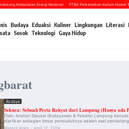
dukung Kedaulatan Energi Nasional
PTBA Perkenalkan Kalium Humat ‘BA
snis
Budaya
Eduaksi
Kuliner
Lingkungan
Literasi
sata
Sosok
Teknologi
Gaya Hidup
gbarat
Budaya
Sekura: Sebuah Pesta Rakyat dari Lampung (Hanya ada Pa
Oleh: Anshori Djausal (Budayawan & Pelukis) Lampung banyak 
diartikan sebagian besar penduduknya adalah asal pendatan
Maspril Aries
April 12, 2024