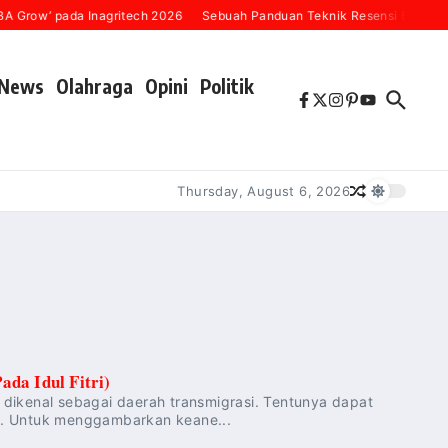
 Grow’ pada Inagritech 2026
Sebuah Panduan Teknik Resensi Buku (“Ka
News
Olahraga
Opini
Politik
Thursday, August 6, 2026
da Idul Fitri)
dikenal sebagai daerah transmigrasi. Tentunya dapat
g. Untuk menggambarkan keane...