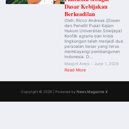
Dasar Kebijakan
Berkeadilan
Oleh: Ricco Andreas (Dosen
dan Peneliti Pusat Kajian
Hukum Universitas Sriwijaya)
Konflik agraria dan krisis
lingkungan telah menjadi dua
persoalan besar yang terus
membayangi pembangunan
Indonesia. D...
Maspril Aries
June 1, 2026
Read More
Copyright © 2026 | Powered by
News Magazine X