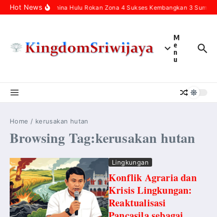
Skip to content
Hot News
Pertamina Hulu Rokan Zona 4 Sukses Kembangkan 3 Sumur In
M
e
n
u
Home
/
kerusakan hutan
Browsing Tag:kerusakan hutan
Lingkungan
Konflik Agraria dan
Krisis Lingkungan:
Reaktualisasi
Pancasila sebagai