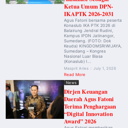
Ketua Umum DPN-
IKAPTK 2026-2031
Agus Fatoni bersama peserta
Konaslub IKA PTK 2026 di
Balairung Jendral Rudini,
Kampus IPDN Jatinangor,
Sumedang. (FOTO: Dok
Keuda) KINGDOMSRIWIJAYA,
Sumedang – Kongres
Nasional Luar Biasa
(Konaslub) I...
Maspril Aries
July 1, 2026
Read More
News
Dirjen Keuangan
Daerah Agus Fatoni
Terima Penghargaan
“Digital Innovation
Award” 2026
Agus Fatoni memberikan