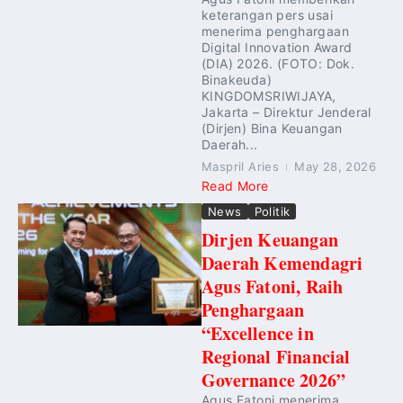
keterangan pers usai
menerima penghargaan
Digital Innovation Award
(DIA) 2026. (FOTO: Dok.
Binakeuda)
KINGDOMSRIWIJAYA,
Jakarta – Direktur Jenderal
(Dirjen) Bina Keuangan
Daerah...
Maspril Aries
May 28, 2026
Read More
News
Politik
Dirjen Keuangan
Daerah Kemendagri
Agus Fatoni, Raih
Penghargaan
“Excellence in
Regional Financial
Governance 2026”
Agus Fatoni menerima