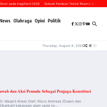
’ pada Inagritech 2026
Sebuah Panduan Teknik Resensi Buku (“Karena 
News
Olahraga
Opini
Politik
Thursday, August 6, 2026
ab dan Aksi Pemuda Sebagai Penjaga Konstitusi
: Maspril Aries) Oleh: Ricco Andreas (Dosen dan
 diberkahi kekayaan alam yang ny...