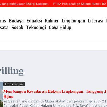
g Kedaulatan Energi Nasional
PTBA Perkenalkan Kalium Humat ‘BA Grow
snis
Budaya
Eduaksi
Kuliner
Lingkungan
Literasi
sata
Sosok
Teknologi
Gaya Hidup
illing
Lingkungan
Membangun Kesadaran Hukum Lingkungan: Tanggung Jaw
Hijau
Kerusakan lingkungan di Muba akibat pengeboran ilegal. (FOTO
Penggiat Pusat Kajian Hukum Universitas Sriwijaya) Indonesia