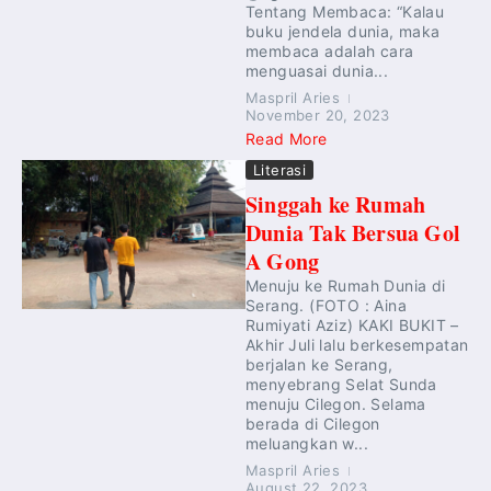
Tentang Membaca: “Kalau
buku jendela dunia, maka
membaca adalah cara
menguasai dunia...
Maspril Aries
November 20, 2023
Read More
Literasi
Singgah ke Rumah
Dunia Tak Bersua Gol
A Gong
Menuju ke Rumah Dunia di
Serang. (FOTO : Aina
Rumiyati Aziz) KAKI BUKIT –
Akhir Juli lalu berkesempatan
berjalan ke Serang,
menyebrang Selat Sunda
menuju Cilegon. Selama
berada di Cilegon
meluangkan w...
Maspril Aries
August 22, 2023