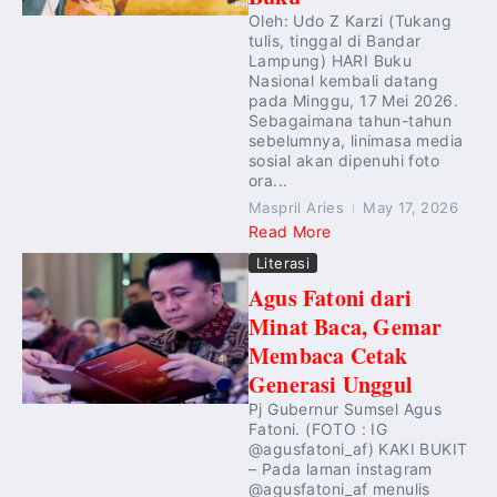
Oleh: Udo Z Karzi (Tukang
tulis, tinggal di Bandar
Lampung) HARI Buku
Nasional kembali datang
pada Minggu, 17 Mei 2026.
Sebagaimana tahun-tahun
sebelumnya, linimasa media
sosial akan dipenuhi foto
ora...
Maspril Aries
May 17, 2026
Read More
Literasi
Agus Fatoni dari
Minat Baca, Gemar
Membaca Cetak
Generasi Unggul
Pj Gubernur Sumsel Agus
Fatoni. (FOTO : IG
@agusfatoni_af) KAKI BUKIT
– Pada laman instagram
@agusfatoni_af menulis