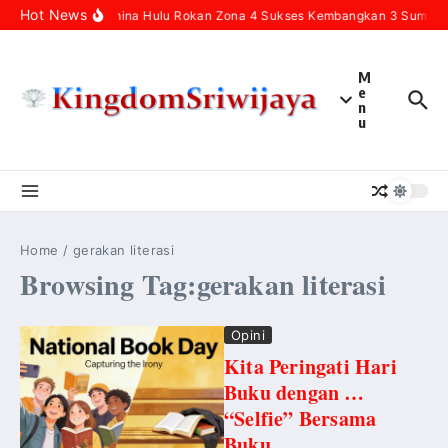
Skip to content
Hot News
Pertamina Hulu Rokan Zona 4 Sukses Kembangkan 3 Sumur Inf
M
e
n
u
Home
/
gerakan literasi
Browsing Tag:gerakan literasi
Opini
Kita Peringati Hari
Buku dengan …
“Selfie” Bersama
Buku