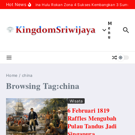
Skip to content
Hot News
Pertamina Hulu Rokan Zona 4 Sukses Kembangkan 3 Sumur Inf
M
e
n
u
Home
/
china
Browsing Tag:china
Wisata
6 Februari 1819
Raffles Mengubah
Pulau Tandus Jadi
Singapura