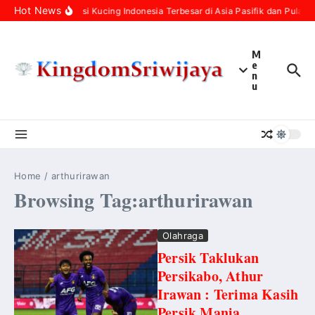
Skip to content
Hot News
Populasi Kucing Indonesia Terbesar di Asia Pasifik dan Pulau 
M
e
n
u
Home
/
arthurirawan
Browsing Tag:arthurirawan
Olahraga
Persik Taklukan
Persikabo, Athur
Irawan : Terima Kasih
Persik Mania