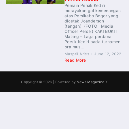
Pemain Persik Kediri
merayakan gol kemenangan
atas Persikabo Bogor yang
dicetak Joanderson
(tengah). (FOTO : Media
Officer Persik) KAKI BUKIT,
Malang – Laga perdana
Persik Kediri pada turnamen
pra mus...
Maspril Aries
June 12, 2022
Read More
Copyright © 2026 | Powered by
News Magazine X