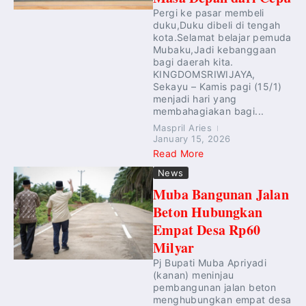
Pergi ke pasar membeli
duku,Duku dibeli di tengah
kota.Selamat belajar pemuda
Mubaku,Jadi kebanggaan
bagi daerah kita.
KINGDOMSRIWIJAYA,
Sekayu – Kamis pagi (15/1)
menjadi hari yang
membahagiakan bagi...
Maspril Aries
January 15, 2026
Read More
News
Muba Bangunan Jalan
Beton Hubungkan
Empat Desa Rp60
Milyar
Pj Bupati Muba Apriyadi
(kanan) meninjau
pembangunan jalan beton
menghubungkan empat desa