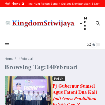
Skip to content
Hot News
Pertamina Hulu Rokan Zona 4 Sukses Kembangkan 3 Sumur In
M
e
n
u
Home
/
14Februari
Browsing Tag:14Februari
Politik
Pj Gubernur Sumsel
Agus Fatoni Dua Kali
Jadi Guru Pendidikan
Politik
Gen-Z