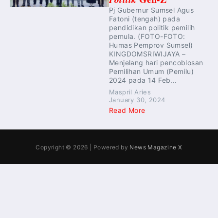
Pj Gubernur Sumsel Agus
Fatoni (tengah) pada
pendidikan politik pemilih
pemula. (FOTO-FOTO:
Humas Pemprov Sumsel)
KINGDOMSRIWIJAYA –
Menjelang hari pencoblosan
Pemilihan Umum (Pemilu)
2024 pada 14 Feb...
Maspril Aries
January 30, 2024
Read More
Copyright © 2026 | Powered by
News Magazine X